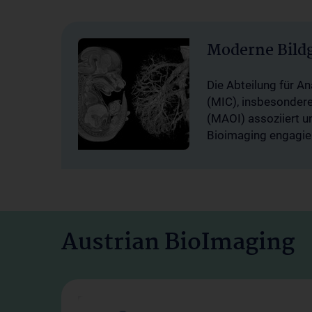
Moderne Bild
Die Abteilung für A
(MIC), insbesonder
(MAOI) assoziiert 
Bioimaging engagier
Austrian BioImaging