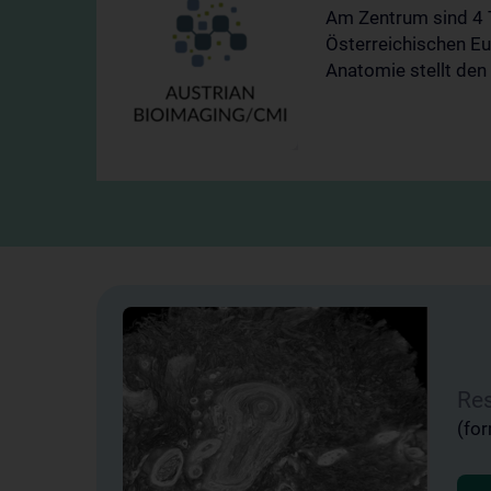
Am Zentrum sind 4 
Österreichischen Eu
Anatomie stellt den 
ien,
Res
n den
(fo