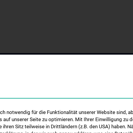
h notwendig für die Funktionalität unserer Website sind, ab
GEN
WISSENSCHAFT &
STUDIUM, AUS- 
uf unserer Seite zu optimieren. Mit Ihrer Einwilligung zu
FORSCHUNG
WEITERBILDUN
mie
ie ihren Sitz teilweise in Drittländern (z.B. den USA) haben.
Forschung an der Abteilung für
Lehre an der Abte
nd