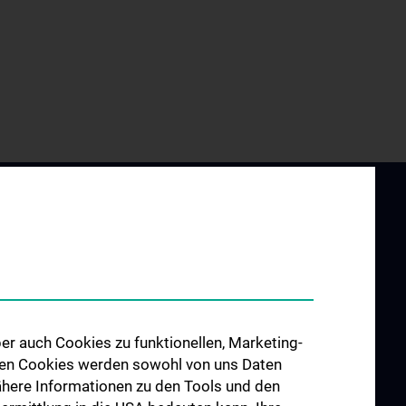
er auch Cookies zu funktionellen, Marketing-
UND
ZU DEN OFFENEN
 den Cookies werden sowohl von uns Daten
G
STELLEN
 Nähere Informationen zu den Tools und den
ilung für