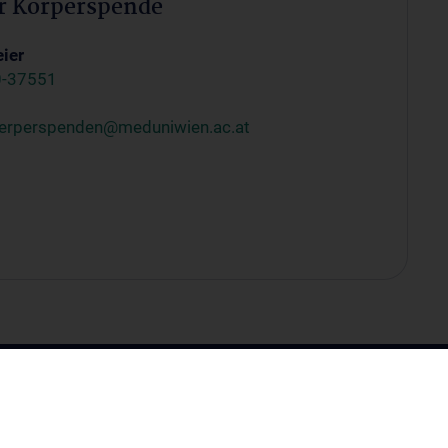
er Körperspende
ier
0-37551
erperspenden@meduniwien.ac.at