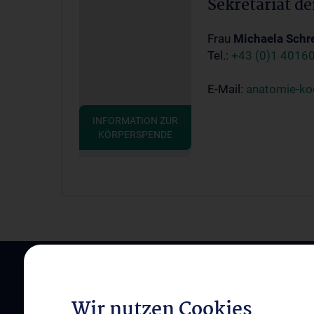
Sekretariat d
Frau
Michaela Schre
Tel.:
+43 (0)1 4016
E-Mail:
anatomie-ko
INFORMATION ZUR
KÖRPERSPENDE
Wir nutzen Cookies