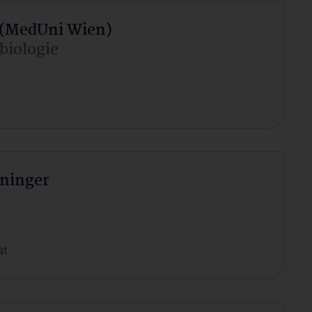
 (MedUni Wien)
biologie
eninger
at