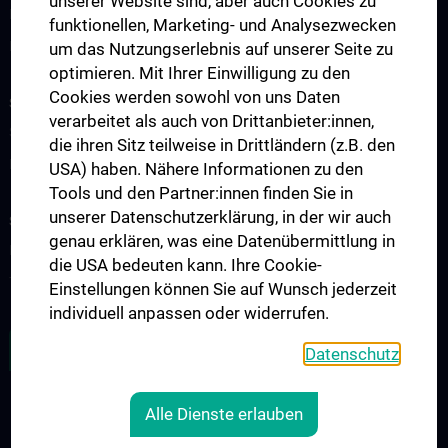
unserer Website sind, aber auch Cookies zu
Division of Anatomy
funktionellen, Marketing- und Analysezwecken
Division of Cell and Developmental Biology
um das Nutzungserlebnis auf unserer Seite zu
optimieren. Mit Ihrer Einwilligung zu den
Cookies werden sowohl von uns Daten
SCIENCE & RESEARCH
verarbeitet als auch von Drittanbieter:innen,
Science at the Division of Anatomy
die ihren Sitz teilweise in Drittländern (z.B. den
Research at the Division of Cell and Developmental Biology
USA) haben. Nähere Informationen zu den
Tools und den Partner:innen finden Sie in
unserer Datenschutzerklärung, in der wir auch
STUDIES, TRAINING AND FURTHER EDUCATION
genau erklären, was eine Datenübermittlung in
Pre- & postgraduate Education
die USA bedeuten kann. Ihre Cookie-
Teaching by the Division of Cell- and Developmental Biology
Einstellungen können Sie auf Wunsch jederzeit
individuell anpassen oder widerrufen.
ZU DEN OFFENEN STELLEN
Datenschutz
Alle Dienste erlauben
LEGAL