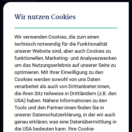
Mission Statement
Contact
Wir nutzen Cookies
How to find us
Events
Wir verwenden Cookies, die zum einen
technisch notwendig für die Funktionalität
OUR DIVISIONS
unserer Website sind, aber auch Cookies zu
Division of Anatomy
funktionellen, Marketing- und Analysezwecken
Division of Cell and Developmental Biology
um das Nutzungserlebnis auf unserer Seite zu
optimieren. Mit Ihrer Einwilligung zu den
Cookies werden sowohl von uns Daten
SCIENCE & RESEARCH
verarbeitet als auch von Drittanbieter:innen,
Science at the Division of Anatomy
die ihren Sitz teilweise in Drittländern (z.B. den
Research at the Division of Cell and Developmental Biology
USA) haben. Nähere Informationen zu den
Tools und den Partner:innen finden Sie in
unserer Datenschutzerklärung, in der wir auch
STUDIES, TRAINING AND FURTHER EDUCATION
genau erklären, was eine Datenübermittlung in
Pre- & postgraduate Education
die USA bedeuten kann. Ihre Cookie-