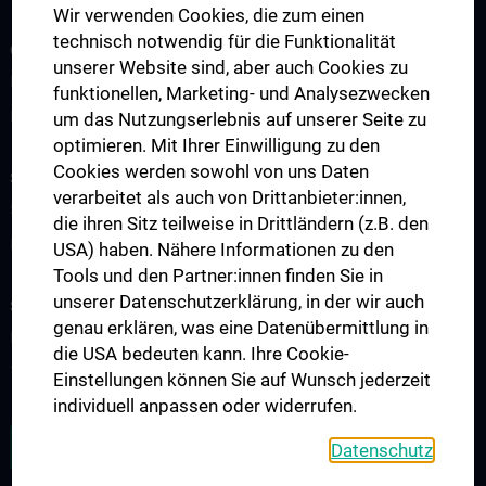
Wir verwenden Cookies, die zum einen
technisch notwendig für die Funktionalität
OUR DIVISIONS
unserer Website sind, aber auch Cookies zu
Division of Anatomy
funktionellen, Marketing- und Analysezwecken
Division of Cell and Developmental Biology
um das Nutzungserlebnis auf unserer Seite zu
optimieren. Mit Ihrer Einwilligung zu den
Cookies werden sowohl von uns Daten
SCIENCE & RESEARCH
verarbeitet als auch von Drittanbieter:innen,
Science at the Division of Anatomy
die ihren Sitz teilweise in Drittländern (z.B. den
Research at the Division of Cell and Developmental Biology
USA) haben. Nähere Informationen zu den
Tools und den Partner:innen finden Sie in
unserer Datenschutzerklärung, in der wir auch
STUDIES, TRAINING AND FURTHER EDUCATION
genau erklären, was eine Datenübermittlung in
Pre- & postgraduate Education
die USA bedeuten kann. Ihre Cookie-
Teaching by the Division of Cell- and Developmental Biology
Einstellungen können Sie auf Wunsch jederzeit
individuell anpassen oder widerrufen.
ZU DEN OFFENEN STELLEN
Datenschutz