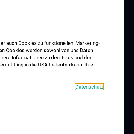
er auch Cookies zu funktionellen, Marketing-
ING AND
ZU DEN OFFENEN
 den Cookies werden sowohl von uns Daten
ATION
STELLEN
 Nähere Informationen zu den Tools und den
ate Education
bermittlung in die USA bedeuten kann. Ihre
vision of Cell-
al Biology
Datenschutz
L
CONTACT
COOKIE-EINSTELLUNGEN
Legal Details