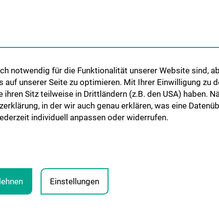
h notwendig für die Funktionalität unserer Website sind, ab
SCIENCE & RESEARCH
STUDIES, TRAIN
uf unserer Seite zu optimieren. Mit Ihrer Einwilligung zu
FURTHER EDUC
Science at the Division of
ie ihren Sitz teilweise in Drittländern (z.B. den USA) haben.
Anatomy
Pre- & postgradu
zerklärung, in der wir auch genau erklären, was eine Datenü
ogy
Research at the Division of Cell
Teaching by the Di
derzeit individuell anpassen oder widerrufen.
and Developmental Biology
and Development
blehnen
Einstellungen
LEGA