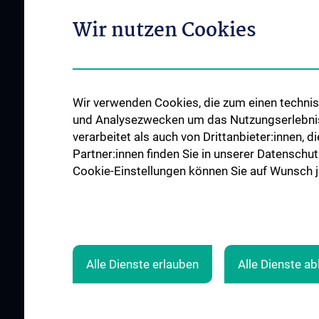
Wir nutzen Cookies
Wir verwenden Cookies, die zum einen technisc
ABOUT US
OUR DIVISIONS
und Analysezwecken um das Nutzungserlebnis a
Zentrumsleitungen
Division of Anatomy
verarbeitet als auch von Drittanbieter:innen, d
Mission Statement
Division of Cell and
Partner:innen finden Sie in unserer Datenschut
Developmental Biol
Cookie-Einstellungen können Sie auf Wunsch je
Contact
How to find us
Events
Alle Dienste erlauben
Alle Dienste a
© 2026 Medical University Vienna