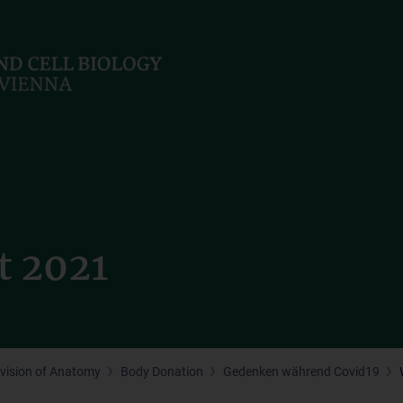
t 2021
ivision of Anatomy
Body Donation
Gedenken während Covid19