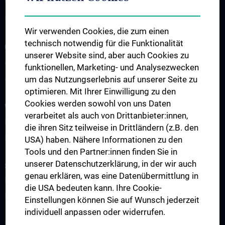
Wie Sie uns finden
Events
Wir verwenden Cookies, die zum einen
technisch notwendig für die Funktionalität
UNSERE ABTEILUNGEN
unserer Website sind, aber auch Cookies zu
Abteilung für Anatomie
funktionellen, Marketing- und Analysezwecken
Abteilung für Zell- und Entwicklungsbiologie
um das Nutzungserlebnis auf unserer Seite zu
optimieren. Mit Ihrer Einwilligung zu den
Cookies werden sowohl von uns Daten
WISSENSCHAFT & FORSCHUNG
verarbeitet als auch von Drittanbieter:innen,
Forschung an der Abteilung für Anatomie
die ihren Sitz teilweise in Drittländern (z.B. den
Forschung an der Abteilung für Zellbiologie
USA) haben. Nähere Informationen zu den
Tools und den Partner:innen finden Sie in
unserer Datenschutzerklärung, in der wir auch
STUDIUM, AUS- UND WEITERBILDUNG
genau erklären, was eine Datenübermittlung in
Lehre an der Abteilung für Anatomie
die USA bedeuten kann. Ihre Cookie-
Lehre der Abteilung für Zell- und Entwicklungsbiologie
Einstellungen können Sie auf Wunsch jederzeit
individuell anpassen oder widerrufen.