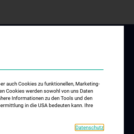
er auch Cookies zu funktionellen, Marketing-
UND
ZU DEN OFFENEN
 den Cookies werden sowohl von uns Daten
G
STELLEN
 Nähere Informationen zu den Tools und den
ilung für
bermittlung in die USA bedeuten kann. Ihre
g für Zell- und
ogie
Datenschutz