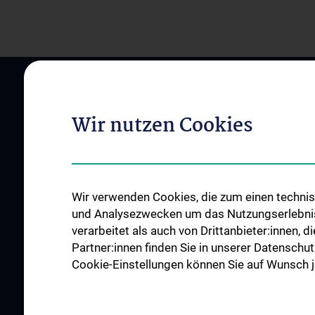
Wir nutzen Cookies
Wir verwenden Cookies, die zum einen technisc
ÜBER UNS
UNSERE ABTEILUN
und Analysezwecken um das Nutzungserlebnis a
Zentrumsleitungen
Abteilung für Anato
verarbeitet als auch von Drittanbieter:innen, d
Leitbild
Abteilung für Zell- u
Partner:innen finden Sie in unserer Datenschut
Entwicklungsbiologi
Cookie-Einstellungen können Sie auf Wunsch je
Kontakt
Wie Sie uns finden
Events