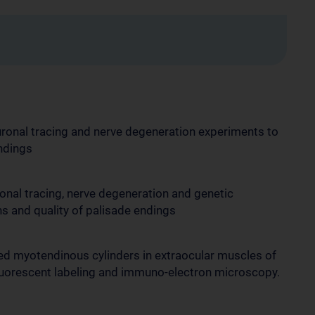
onal tracing and nerve degeneration experiments to
endings
al tracing, nerve degeneration and genetic
ns and quality of palisade endings
ed myotendinous cylinders in extraocular muscles of
luorescent labeling and immuno-electron microscopy.