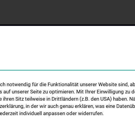
h notwendig für die Funktionalität unserer Website sind, ab
GEN
WISSENSCHAFT &
STUDIUM, AUS- 
uf unserer Seite zu optimieren. Mit Ihrer Einwilligung zu
FORSCHUNG
WEITERBILDUN
mie
ie ihren Sitz teilweise in Drittländern (z.B. den USA) haben.
Forschung an der Abteilung für
Lehre an der Abte
nd
zerklärung, in der wir auch genau erklären, was eine Datenü
Anatomie
Anatomie
e
derzeit individuell anpassen oder widerrufen.
Forschung an der Abteilung für
Lehre der Abteilun
Zellbiologie
Entwicklungsbiol