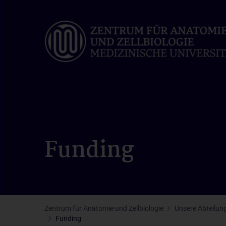
Skip
to
main
content
Funding
Zentrum für Anatomie und Zellbiologie
Unsere Abteilun
Funding