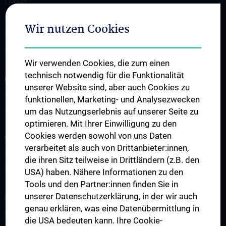
Leitbild
Kontakt
Wir nutzen Cookies
Wie Sie uns finden
Events
Wir verwenden Cookies, die zum einen
technisch notwendig für die Funktionalität
UNSERE ABTEILUNGEN
unserer Website sind, aber auch Cookies zu
Abteilung für Anatomie
funktionellen, Marketing- und Analysezwecken
Abteilung für Zell- und Entwicklungsbiologie
um das Nutzungserlebnis auf unserer Seite zu
optimieren. Mit Ihrer Einwilligung zu den
Cookies werden sowohl von uns Daten
WISSENSCHAFT & FORSCHUNG
verarbeitet als auch von Drittanbieter:innen,
Forschung an der Abteilung für Anatomie
die ihren Sitz teilweise in Drittländern (z.B. den
Forschung an der Abteilung für Zellbiologie
USA) haben. Nähere Informationen zu den
Tools und den Partner:innen finden Sie in
unserer Datenschutzerklärung, in der wir auch
STUDIUM, AUS- UND WEITERBILDUNG
genau erklären, was eine Datenübermittlung in
Lehre an der Abteilung für Anatomie
die USA bedeuten kann. Ihre Cookie-