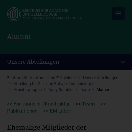
Skip
to
main
content
Alumni
Unsere Abteilungen
Zentrum für Anatomie und Zellbiologie
Unsere Abteilungen
Abteilung für Zell- und Entwicklungsbiologie
Arbeitsgruppen
Andy Sombke
Team
Alumni
>> Funktionelle Ultrastruktur
>> Team
>>
Publikationen
>> EM Labor
Ehemalige Mitglieder der