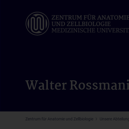
Skip
to
main
content
Walter Rossman
Zentrum für Anatomie und Zellbiologie
Unsere Abteilun