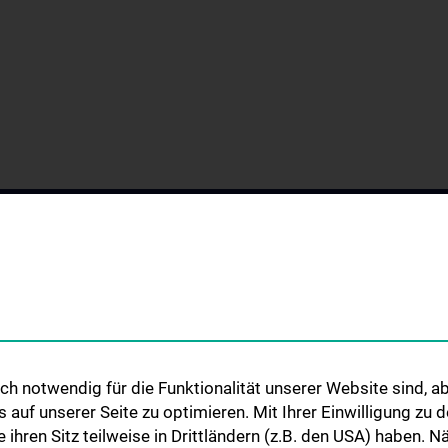
h notwendig für die Funktionalität unserer Website sind, ab
GEN
WISSENSCHAFT &
STUDIUM, AUS- 
uf unserer Seite zu optimieren. Mit Ihrer Einwilligung zu
FORSCHUNG
WEITERBILDUN
mie
ie ihren Sitz teilweise in Drittländern (z.B. den USA) haben.
Forschung an der Abteilung für
Lehre an der Abte