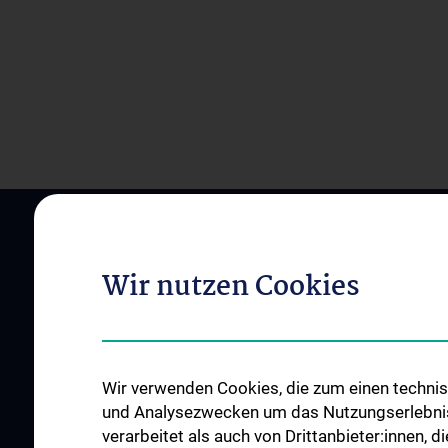
Wir nutzen Cookies
Wir verwenden Cookies, die zum einen technisc
ÜBER UNS
UNSERE ABTEILUN
und Analysezwecken um das Nutzungserlebnis a
Zentrumsleitungen
Abteilung für Anato
verarbeitet als auch von Drittanbieter:innen, d