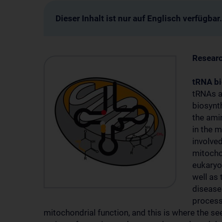
Dieser Inhalt ist nur auf Englisch verfügbar.
Resear
tRNA bi
tRNAs a
biosynt
the ami
in the 
involved
mitocho
eukaryo
well as 
disease
process
mitochondrial function, and this is where the 