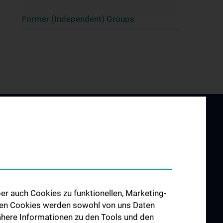
Former (Independent) Groups
er auch Cookies zu funktionellen, Marketing-
UND
ZU DEN OFFENEN
 den Cookies werden sowohl von uns Daten
G
STELLEN
 Nähere Informationen zu den Tools und den
ilung für