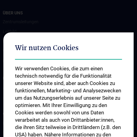
ÜBER UNS
Zentrumsleitungen
Leitbild
Kontakt
Wir nutzen Cookies
Wie Sie uns finden
Events
Wir verwenden Cookies, die zum einen
technisch notwendig für die Funktionalität
UNSERE ABTEILUNGEN
unserer Website sind, aber auch Cookies zu
Abteilung für Anatomie
funktionellen, Marketing- und Analysezwecken
Abteilung für Zell- und Entwicklungsbiologie
um das Nutzungserlebnis auf unserer Seite zu
optimieren. Mit Ihrer Einwilligung zu den
Cookies werden sowohl von uns Daten
WISSENSCHAFT & FORSCHUNG
verarbeitet als auch von Drittanbieter:innen,
Forschung an der Abteilung für Anatomie
die ihren Sitz teilweise in Drittländern (z.B. den
Forschung an der Abteilung für Zellbiologie
USA) haben. Nähere Informationen zu den