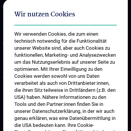
Kontakt
Wir nutzen Cookies
Wie Sie uns finden
Events
Wir verwenden Cookies, die zum einen
technisch notwendig für die Funktionalität
UNSERE ABTEILUNGEN
unserer Website sind, aber auch Cookies zu
Abteilung für Anatomie
funktionellen, Marketing- und Analysezwecken
Abteilung für Zell- und Entwicklungsbiologie
um das Nutzungserlebnis auf unserer Seite zu
optimieren. Mit Ihrer Einwilligung zu den
Cookies werden sowohl von uns Daten
WISSENSCHAFT & FORSCHUNG
verarbeitet als auch von Drittanbieter:innen,
Forschung an der Abteilung für Anatomie
die ihren Sitz teilweise in Drittländern (z.B. den
Forschung an der Abteilung für Zellbiologie
USA) haben. Nähere Informationen zu den
Tools und den Partner:innen finden Sie in
unserer Datenschutzerklärung, in der wir auch
STUDIUM, AUS- UND WEITERBILDUNG
genau erklären, was eine Datenübermittlung in
Lehre an der Abteilung für Anatomie
die USA bedeuten kann. Ihre Cookie-
Lehre der Abteilung für Zell- und Entwicklungsbiologie