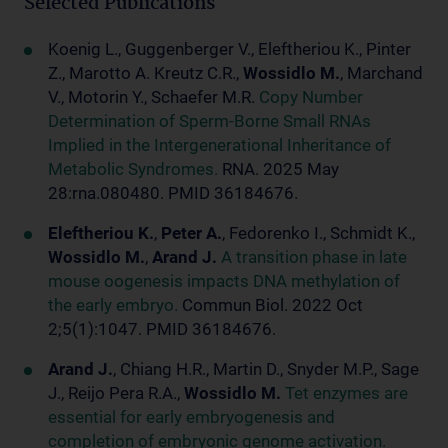
Selected Publications
Koenig L., Guggenberger V., Eleftheriou K., Pinter
Z., Marotto A. Kreutz C.R.,
Wossidlo M.
, Marchand
V., Motorin Y., Schaefer M.R.
Copy Number
Determination of Sperm-Borne Small RNAs
Implied in the Intergenerational Inheritance of
Metabolic Syndromes.
RNA. 2025 May
28:rna.080480. PMID 36184676.
Eleftheriou K.
,
Peter A.
, Fedorenko I., Schmidt K.,
Wossidlo M.
,
Arand J.
A transition phase in late
mouse oogenesis impacts DNA methylation of
the early embryo.
Commun Biol. 2022 Oct
2;5(1):1047. PMID 36184676.
Arand J.
, Chiang H.R., Martin D., Snyder M.P., Sage
J., Reijo Pera R.A.,
Wossidlo M.
Tet enzymes are
essential for early embryogenesis and
completion of embryonic genome activation.