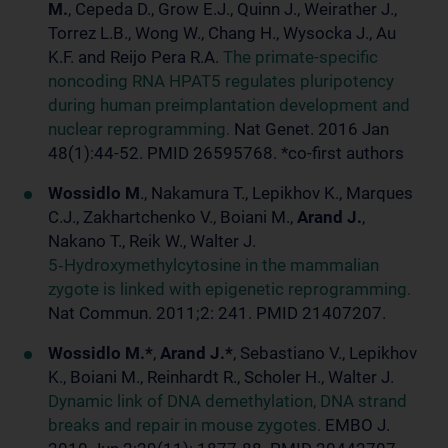
M.
, Cepeda D., Grow E.J., Quinn J., Weirather J.,
Torrez L.B., Wong W., Chang H., Wysocka J., Au
K.F. and Reijo Pera R.A.
The primate-specific
noncoding RNA HPAT5 regulates pluripotency
during human preimplantation development and
nuclear reprogramming.
Nat Genet. 2016 Jan
48(1):44-52. PMID 26595768. *co-first authors
Wossidlo M
., Nakamura T., Lepikhov K., Marques
C.J., Zakhartchenko V., Boiani M.,
Arand J.
,
Nakano T., Reik W., Walter J.
5‑Hydroxymethylcytosine in the mammalian
zygote is linked with epigenetic reprogramming.
Nat Commun. 2011;2: 241. PMID 21407207.
Wossidlo M.*
,
Arand J.*
, Sebastiano V., Lepikhov
K., Boiani M., Reinhardt R., Scholer H., Walter J.
Dynamic link of DNA demethylation, DNA strand
breaks and repair in mouse zygotes.
EMBO J.