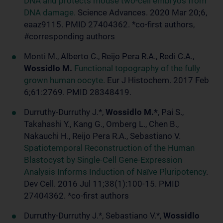
DNA and protects mouse two-cell embryos from
DNA damage.
Science Advances. 2020 Mar 20;6,
eaaz9115. PMID 27404362. *co-first authors,
#corresponding authors
Monti M., Alberto C., Reijo Pera R.A., Redi C.A.,
Wossidlo M.
Functional topography of the fully
grown human oocyte.
Eur J Histochem. 2017 Feb
6;61:2769. PMID 28348419.
Durruthy-Durruthy J.*,
Wossidlo M.*
, Pai S.,
Takahashi Y., Kang G., Omberg L., Chen B.,
Nakauchi H., Reijo Pera R.A., Sebastiano V.
Spatiotemporal Reconstruction of the Human
Blastocyst by Single-Cell Gene-Expression
Analysis Informs Induction of Naïve Pluripotency
.
Dev Cell. 2016 Jul 11;38(1):100-15. PMID
27404362. *co-first authors
Durruthy-Durruthy J.*, Sebastiano V.*,
Wossidlo