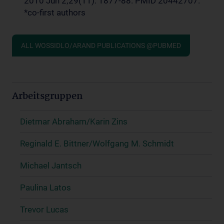
2010 Jun 2;29(11): 1877-88. PMID 20442707.
*co-first authors
ALL WOSSIDLO/ARAND PUBLICATIONS @PUBMED
Arbeitsgruppen
Dietmar Abraham/Karin Zins
Reginald E. Bittner/Wolfgang M. Schmidt
Michael Jantsch
Paulina Latos
Trevor Lucas