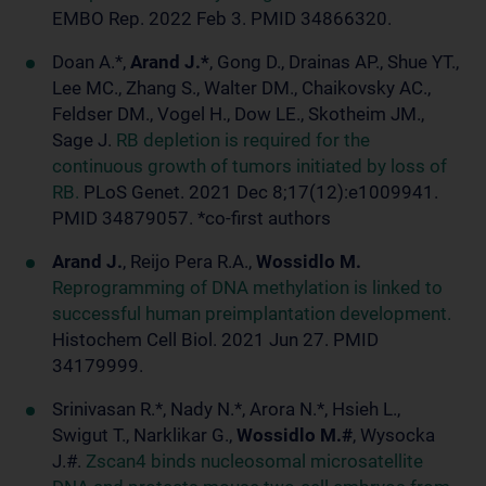
EMBO Rep. 2022 Feb 3. PMID 34866320.
Doan A.*,
Arand J.*
, Gong D., Drainas AP., Shue YT.,
Lee MC., Zhang S., Walter DM., Chaikovsky AC.,
Feldser DM., Vogel H., Dow LE., Skotheim JM.,
Sage J.
RB depletion is required for the
continuous growth of tumors initiated by loss of
RB.
PLoS Genet. 2021 Dec 8;17(12):e1009941.
PMID 34879057. *co-first authors
Arand J.
, Reijo Pera R.A.,
Wossidlo M.
Reprogramming of DNA methylation is linked to
successful human preimplantation development.
Histochem Cell Biol. 2021 Jun 27. PMID
34179999.
Srinivasan R.*, Nady N.*, Arora N.*, Hsieh L.,
Swigut T., Narklikar G.,
Wossidlo M.#
, Wysocka
J.#.
Zscan4 binds nucleosomal microsatellite