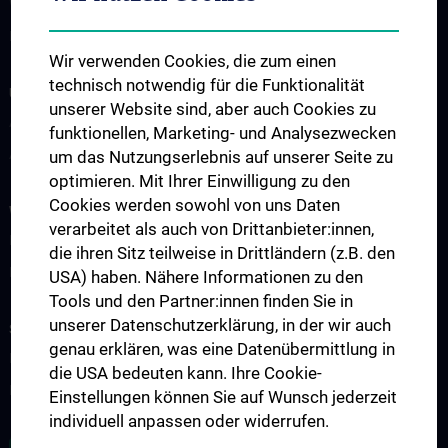
Wie Sie uns finden
Events
Wir verwenden Cookies, die zum einen
technisch notwendig für die Funktionalität
UNSERE ABTEILUNGEN
unserer Website sind, aber auch Cookies zu
Abteilung für Anatomie
funktionellen, Marketing- und Analysezwecken
Abteilung für Zell- und Entwicklungsbiologie
um das Nutzungserlebnis auf unserer Seite zu
optimieren. Mit Ihrer Einwilligung zu den
Cookies werden sowohl von uns Daten
WISSENSCHAFT & FORSCHUNG
verarbeitet als auch von Drittanbieter:innen,
Forschung an der Abteilung für Anatomie
die ihren Sitz teilweise in Drittländern (z.B. den
Forschung an der Abteilung für Zellbiologie
USA) haben. Nähere Informationen zu den
Tools und den Partner:innen finden Sie in
unserer Datenschutzerklärung, in der wir auch
STUDIUM, AUS- UND WEITERBILDUNG
genau erklären, was eine Datenübermittlung in
Lehre an der Abteilung für Anatomie
die USA bedeuten kann. Ihre Cookie-
Lehre der Abteilung für Zell- und Entwicklungsbiologie
Einstellungen können Sie auf Wunsch jederzeit
individuell anpassen oder widerrufen.