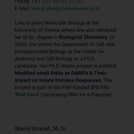
Phone:
+43 (0)1 40160-37752
E-Mail:
livia.gruber@meduniwien.ac.at
Livia studied Molecular Biology at the
University of Vienna, where she also obtained
her M.Sc. degree in
Biological Chemistry
. In
2024, she joined the Department of Cell- and
Developmental Biology at the Center for
Anatomy and Cell Biology as a Ph.D.
candidate. Her Ph.D. thesis project is entitled
:
Modified small RNAs as DAMPs & Their
Impact on Innate Immune Responses
.
The
project is part of the FWF-funded SFB F80
'
RNA Deco
'
(Decorating RNA for a Purpose).
Matej Szorad, M.Sc.