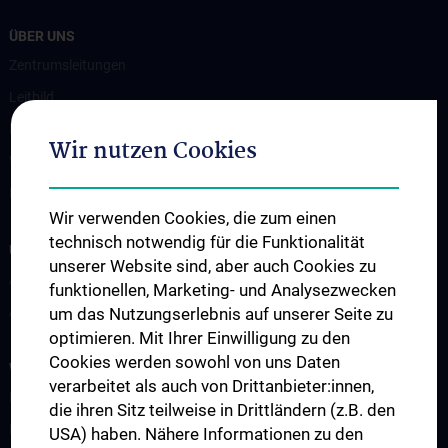
ÜBER UNS
Zentrumsleitungen
Leitbild
Kontakt
Wir nutzen Cookies
Wie Sie uns finden
Events
Wir verwenden Cookies, die zum einen
technisch notwendig für die Funktionalität
UNSERE ABTEILUNGEN
unserer Website sind, aber auch Cookies zu
Abteilung für Anatomie
funktionellen, Marketing- und Analysezwecken
Abteilung für Zell- und Entwicklungsbiologie
um das Nutzungserlebnis auf unserer Seite zu
optimieren. Mit Ihrer Einwilligung zu den
Cookies werden sowohl von uns Daten
WISSENSCHAFT & FORSCHUNG
verarbeitet als auch von Drittanbieter:innen,
Forschung an der Abteilung für Anatomie
die ihren Sitz teilweise in Drittländern (z.B. den
Forschung an der Abteilung für Zellbiologie
USA) haben. Nähere Informationen zu den