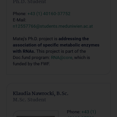
Ph.D. Student
Phone:
+43 (1) 40160-37752
E-Mail:
n12557766@students.meduniwien.ac.at
Matej's Ph.D. project is
addressing the
association of specific metabolic enzymes
with RNAs.
This project is part of the
Doc.fund program:
RNA@core
, which is
funded by the FWF.
Klaudia Nawrocki, B.Sc.
M.Sc. Student
Phone:
+43 (1)