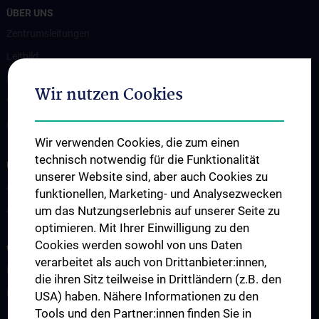
ÜBER UNS
Zentrumsleitungen
Leitbild
Kontakt
Wir nutzen Cookies
Wie Sie uns finden
Events
Wir verwenden Cookies, die zum einen
technisch notwendig für die Funktionalität
UNSERE ABTEILUNGEN
unserer Website sind, aber auch Cookies zu
Abteilung für Anatomie
funktionellen, Marketing- und Analysezwecken
Abteilung für Zell- und Entwicklungsbiologie
um das Nutzungserlebnis auf unserer Seite zu
optimieren. Mit Ihrer Einwilligung zu den
Cookies werden sowohl von uns Daten
WISSENSCHAFT & FORSCHUNG
verarbeitet als auch von Drittanbieter:innen,
Forschung an der Abteilung für Anatomie
die ihren Sitz teilweise in Drittländern (z.B. den
Forschung an der Abteilung für Zellbiologie
USA) haben. Nähere Informationen zu den
Tools und den Partner:innen finden Sie in