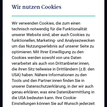
Kontakt
Wir nutzen Cookies
Wie Sie uns finden
Events
Wir verwenden Cookies, die zum einen
technisch notwendig für die Funktionalität
UNSERE ABTEILUNGEN
unserer Website sind, aber auch Cookies zu
Abteilung für Anatomie
funktionellen, Marketing- und Analysezwecken
Abteilung für Zell- und Entwicklungsbiologie
um das Nutzungserlebnis auf unserer Seite zu
optimieren. Mit Ihrer Einwilligung zu den
Cookies werden sowohl von uns Daten
WISSENSCHAFT & FORSCHUNG
verarbeitet als auch von Drittanbieter:innen,
Forschung an der Abteilung für Anatomie
die ihren Sitz teilweise in Drittländern (z.B. den
Forschung an der Abteilung für Zellbiologie
USA) haben. Nähere Informationen zu den
Tools und den Partner:innen finden Sie in
unserer Datenschutzerklärung, in der wir auch
STUDIUM, AUS- UND WEITERBILDUNG
genau erklären, was eine Datenübermittlung in
Lehre an der Abteilung für Anatomie
die USA bedeuten kann. Ihre Cookie-
Lehre der Abteilung für Zell- und Entwicklungsbiologie
Einstellungen können Sie auf Wunsch jederzeit