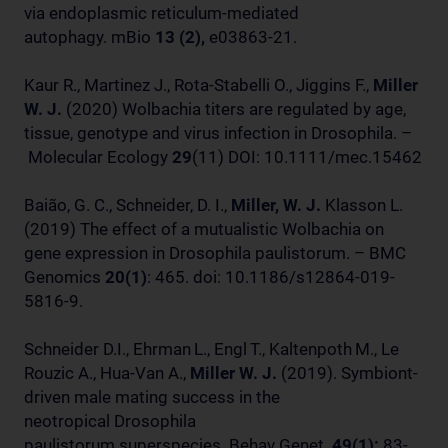
via endoplasmic reticulum-mediated
autophagy. mBio
13 (2),
e03863-21.
Kaur R., Martinez J., Rota-Stabelli O., Jiggins F.,
Miller
W. J.
(2020) Wolbachia titers are regulated by age,
tissue, genotype and virus infection in Drosophila. –
Molecular Ecology
29
(11) DOI: 10.1111/mec.15462
Baião, G. C., Schneider, D. I.,
Miller, W. J.
Klasson L.
(2019) The effect of a mutualistic Wolbachia on
gene expression in Drosophila paulistorum. – BMC
Genomics
20(1)
: 465. doi: 10.1186/s12864-019-
5816-9.
Schneider D.I., Ehrman
L., Engl
T., Kaltenpoth
M., Le
Rouzic A., Hua-Van A.,
Miller W. J.
(2019). Symbiont-
driven male mating success in the
neotropical Drosophila
paulistorum superspecies. Behav Genet.
49(1):
83-