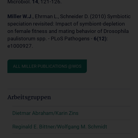
Microbiol.
14
, 121-126.
Miller W.J
., Ehrman L., Schneider D. (2010) Symbiotic
speciation revisited: Impact of symbiont-depletion
on female fitness and mating behavior of Drosophila
paulistorum spp. - PLoS Pathogens -
6(12)
:
e1000927.
ALL MILLER PUBLICATIONS @WOS
Arbeitsgruppen
Dietmar Abraham/Karin Zins
Reginald E. Bittner/Wolfgang M. Schmidt