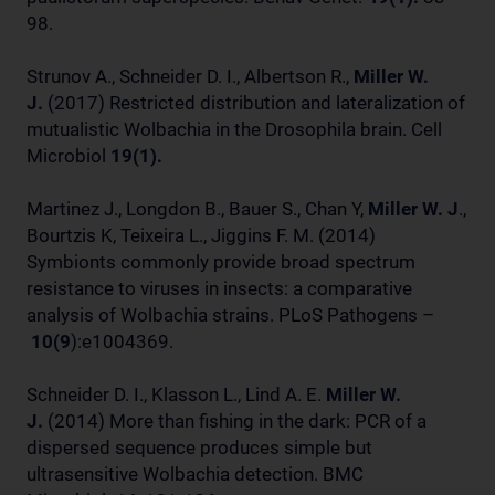
98.
Strunov A., Schneider D. I., Albertson R.,
Miller W.
J.
(2017) Restricted distribution and lateralization of
mutualistic Wolbachia in the Drosophila brain. Cell
Microbiol
19(1).
Martinez J., Longdon B., Bauer S., Chan Y,
Miller W. J
.,
Bourtzis K, Teixeira L., Jiggins F. M. (2014)
Symbionts commonly provide broad spectrum
resistance to viruses in insects: a comparative
analysis of Wolbachia strains. PLoS Pathogens –
10(9
):e1004369.
Schneider D. I., Klasson L., Lind A. E.
Miller W.
J.
(2014) More than fishing in the dark: PCR of a
dispersed sequence produces simple but
ultrasensitive Wolbachia detection. BMC